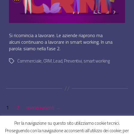
Si ricomincia a lavorare. Le aziende riaprono ma
alcuni continuano a lavorare in smart working. In una
parola: siamo nella fase 2.
Commerciale
,
CRM
,
Lead
,
Preventivi
,
smart working
Tag
Navigazione
1
2
meno recenti
→
articoli
Per la navigazione su questo sito utilizziamo cookie tecnici.
Proseguendo con la navigazione acconsenti all’utilizzo dei cookie; per