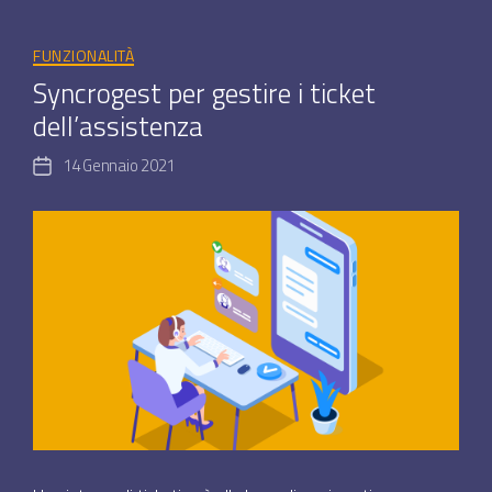
Categorie
FUNZIONALITÀ
Syncrogest per gestire i ticket
dell’assistenza
14 Gennaio 2021
Data
dell'articolo