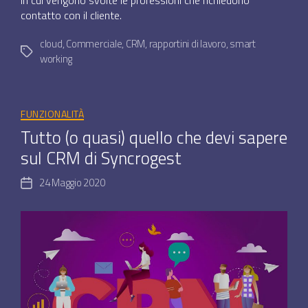
contatto con il cliente.
cloud
,
Commerciale
,
CRM
,
rapportini di lavoro
,
smart
Tag
working
Categorie
FUNZIONALITÀ
Tutto (o quasi) quello che devi sapere
sul CRM di Syncrogest
24 Maggio 2020
Data
dell'articolo