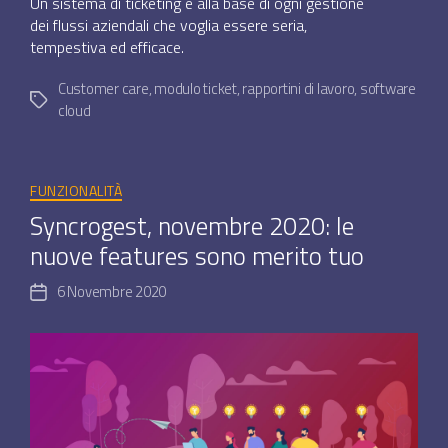
Un sistema di ticketing è alla base di ogni gestione
dei flussi aziendali che voglia essere seria,
tempestiva ed efficace.
Customer care
,
modulo ticket
,
rapportini di lavoro
,
software
Tag
cloud
Categorie
FUNZIONALITÀ
Syncrogest, novembre 2020: le
nuove features sono merito tuo
6 Novembre 2020
Data
dell'articolo