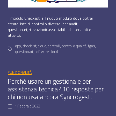
Il modulo Checklist, è il nuovo modulo dove potrai
creare liste di controllo diverse (per audit,
questionari, rilevazioni) associabili ad interventi e
attività.
app
,
checklist
,
cloud
,
controlli
,
controllo qualità
,
fgas
,
Tag
questionari
,
software cloud
Categorie
FUNZIONALITÀ
Perché usare un gestionale per
assistenza tecnica? 10 risposte per
chi non usa ancora Syncrogest.
1 Febbraio 2022
Data
dell'articolo