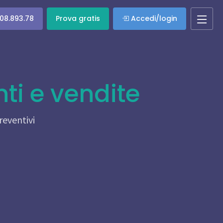
08.893.78
Prova gratis
Accedi/login
ti e vendite
reventivi