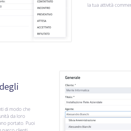
la tua attività commer
degli
nti di modo che
nità da loro
anno portato. Puoi
 parco clienti