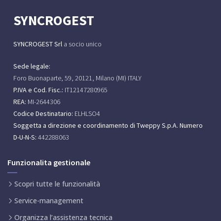
SYNCROGEST
SYNCROGEST Srl
a socio unico
Sede legale:
Foro Buonaparte, 59, 20121, Milano (MI) ITALY
P.IVA e Cod. Fisc.:
IT12147280965
REA:
MI-2644306
Codice Destinatario:
ELHLSO4
Soggetta a direzione e coordinamento di Tweppy S.p.A.
Numero
D-U-N-S:
442288063
Funzionalita gestionale
Scopri tutte le funzionalità
Service-management
Organizza l’assistenza tecnica