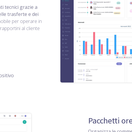
i tecnici grazie a
le trasferte e dei
obile per operare in
 rapportini al cliente
ositivo
Pacchetti or
Organizza le commes