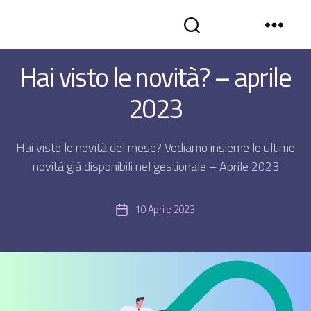
Categorie
NEWS
SYNCROGEST
Hai visto le novità? – aprile
BLOG
-
2023
Gestionale
assistenza
tecnica
in
Hai visto le novità del mese? Vediamo insieme le ultime
cloud
novità già disponibili nel gestionale – Aprile 2023
10 Aprile 2023
Data
dell'articolo