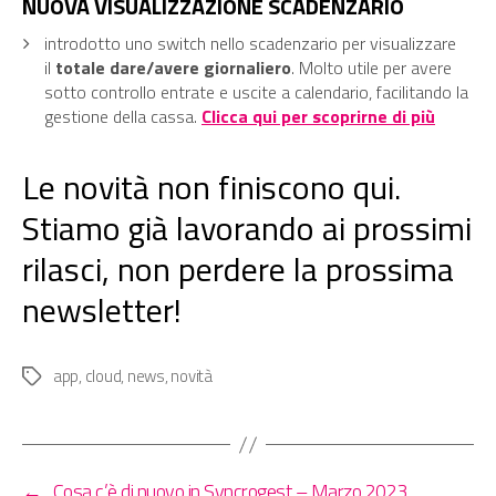
NUOVA VISUALIZZAZIONE SCADENZARIO
introdotto uno switch nello scadenzario per visualizzare
il
totale dare/avere giornaliero
. Molto utile per avere
sotto controllo entrate e uscite a calendario, facilitando la
gestione della cassa.
Clicca qui per scoprirne di più
Le novità non finiscono qui.
Stiamo già lavorando ai prossimi
rilasci, non perdere la prossima
newsletter!
app
,
cloud
,
news
,
novità
Tag
←
Cosa c’è di nuovo in Syncrogest – Marzo 2023