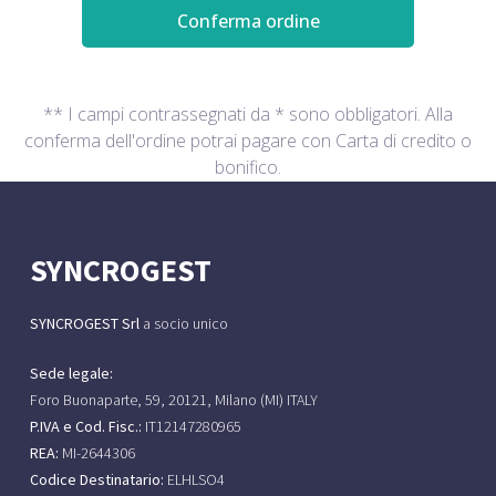
Conferma ordine
** I campi contrassegnati da * sono obbligatori. Alla
conferma dell'ordine potrai pagare con Carta di credito o
bonifico.
SYNCROGEST
SYNCROGEST Srl
a socio unico
Sede legale:
Foro Buonaparte, 59, 20121, Milano (MI) ITALY
P.IVA e Cod. Fisc.:
IT12147280965
REA:
MI-2644306
Codice Destinatario:
ELHLSO4