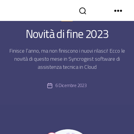
Categorie
NEWS
SYNCROGEST
Novità di fine 2023
BLOG
-
Gestionale
assistenza
Finisce l’anno, ma non finiscono i nuovi rilasci! Ecco le
tecnica
novità di questo mese in Syncrogest software di
in
assistenza tecnica in Cloud
cloud
6 Dicembre 2023
Data
dell'articolo