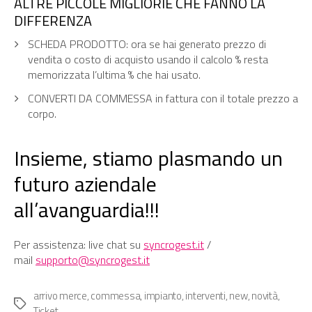
ALTRE PICCOLE MIGLIORIE CHE FANNO LA
DIFFERENZA
SCHEDA PRODOTTO: ora se hai generato prezzo di
vendita o costo di acquisto usando il calcolo % resta
memorizzata l’ultima % che hai usato.
CONVERTI DA COMMESSA in fattura con il totale prezzo a
corpo.
Insieme, stiamo plasmando un
futuro aziendale
all’avanguardia!!!
Per assistenza: live chat su
syncrogest.it
/
mail
supporto@syncrogest.it
arrivo merce
,
commessa
,
impianto
,
interventi
,
new
,
novità
,
Tag
Ticket