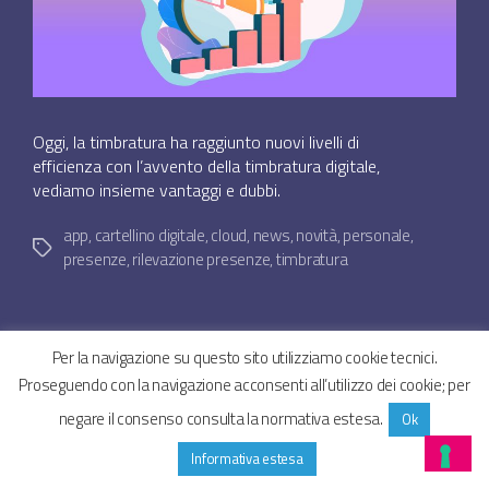
Oggi, la timbratura ha raggiunto nuovi livelli di
efficienza con l’avvento della timbratura digitale,
vediamo insieme vantaggi e dubbi.
app
,
cartellino digitale
,
cloud
,
news
,
novità
,
personale
,
Tag
presenze
,
rilevazione presenze
,
timbratura
Per la navigazione su questo sito utilizziamo cookie tecnici.
Proseguendo con la navigazione acconsenti all’utilizzo dei cookie; per
© 2026
SYNCROGEST BLOG – Gestionale assistenza
Su
negare il consenso consulta la normativa estesa.
Ok
tecnica in cloud
↑
Privacy Policy
Cookie Policy
Informativa estesa