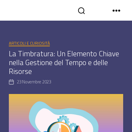
Tag:
presenze
SYNCROGEST
BLOG
-
Categorie
Gestionale
ARTICOLI E CURIOSITÀ
assistenza
La Timbratura: Un Elemento Chiave
tecnica
nella Gestione del Tempo e delle
in
cloud
Risorse
23 Novembre 2023
Data
dell'articolo